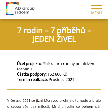
MENU
7 rodin – 7 příběhů –
JEDEN ŽIVEL
Účel projektu:
Sbírka pro rodiny po ničivém
tornádu
Částka podpory:
152 600 Kč
Termín realizace:
Prosinec 2021
V červnu 2021 se jižní Moravou prohnalo tornádo a bralo
s sebou vše bez milosti. Mnoho rodin se během pár