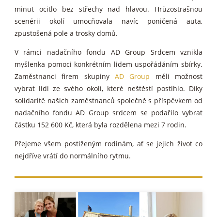
minut ocitlo bez střechy nad hlavou. Hrůzostrašnou
scenérii okolí umocňovala navíc poničená auta,
zpustošená pole a trosky domů.
V rámci nadačního fondu AD Group Srdcem vznikla
myšlenka pomoci konkrétním lidem uspořádáním sbírky.
Zaměstnanci firem skupiny
AD Group
měli možnost
vybrat lidi ze svého okolí, které neštěstí postihlo. Díky
solidaritě našich zaměstnanců společně s příspěvkem od
nadačního fondu AD Group srdcem se podařilo vybrat
částku 152 600 Kč, která byla rozdělena mezi 7 rodin.
Přejeme všem postiženým rodinám, ať se jejich život co
nejdříve vrátí do normálního rytmu.